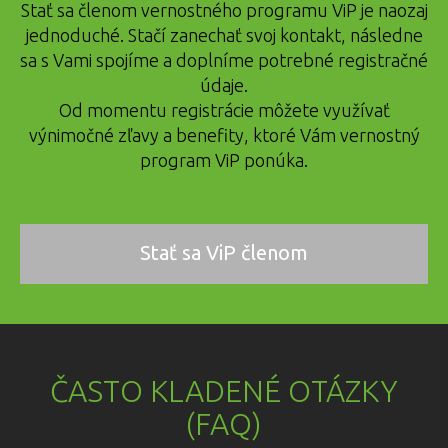
Stať sa členom vernostného programu ViP je naozaj
jednoduché. Stačí zanechať svoj kontakt, následne
sa s Vami spojíme a doplníme potrebné registračné
údaje.
Od momentu registrácie môžete využívať
výnimočné zľavy a benefity, ktoré Vám vernostný
program ViP ponúka.
Stať sa ViP členom
ČASTO KLADENÉ OTÁZKY
(FAQ)