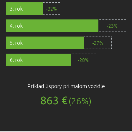
3. rok
-32%
4. rok
-23%
5. rok
-27%
6. rok
-28%
Príklad úspory pri malom vozidle
863 €
(26%)